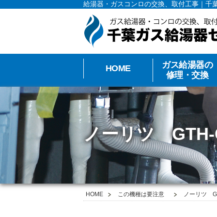
給湯器・ガスコンロの交換、取付工事｜千
ガス給湯器の
HOME
修理・交換
ノーリツ GTH-
HOME
この機種は要注意
ノーリツ G