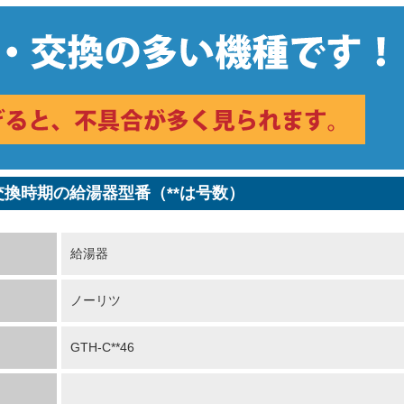
 交換時期の給湯器型番（**は号数）
給湯器
ノーリツ
GTH-C**46