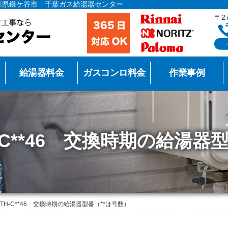
葉県鎌ケ谷市 千葉ガス給湯器センター
〒2
給湯器料金
ガスコンロ料金
作業事例
C**46 交換時期の給湯器
TH-C**46 交換時期の給湯器型番（**は号数）