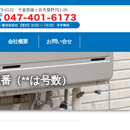
73-0132 千葉県鎌ヶ谷市粟野751-26
会社概要
お問い合せ
型番（**は号数）