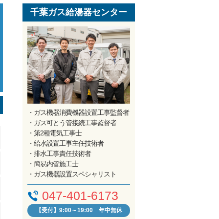
千葉ガス給湯器センター
・ガス機器消費機器設置工事監督者
・ガス可とう管接続工事監督者
・第2種電気工事士
・給水設置工事主任技術者
・排水工事責任技術者
・簡易内管施工士
・ガス機器設置スペシャリスト
047-401-6173
【受付】9:00～19:00 年中無休